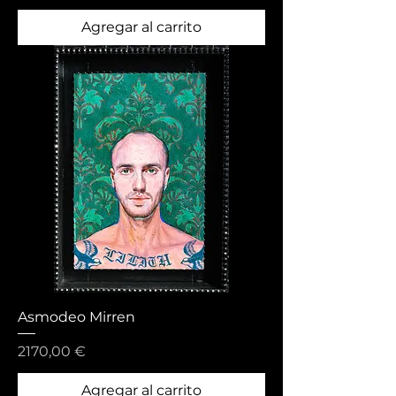
Agregar al carrito
Asmodeo Mirren
Precio
2170,00 €
Agregar al carrito