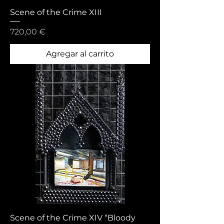
Scene of the Crime XIII
Precio
720,00 €
Agregar al carrito
Scene of the Crime XIV “Bloody