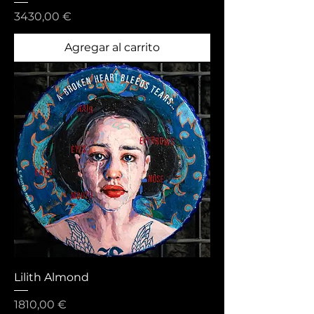
Precio
3430,00 €
Agregar al carrito
Lilith Almond
Precio
1810,00 €