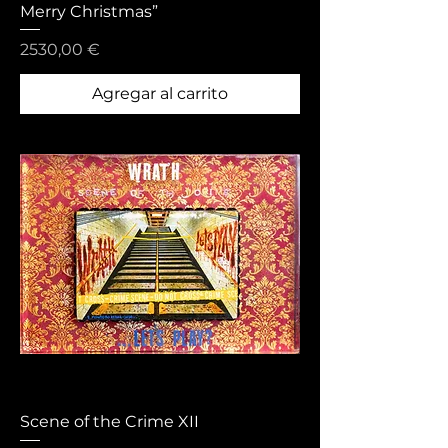
Merry Christmas”
Precio
2530,00 €
Agregar al carrito
Scene of the Crime XII