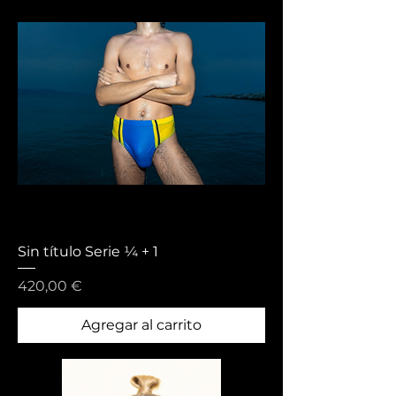
Sin título Serie ¼ + 1
Precio
420,00 €
Agregar al carrito