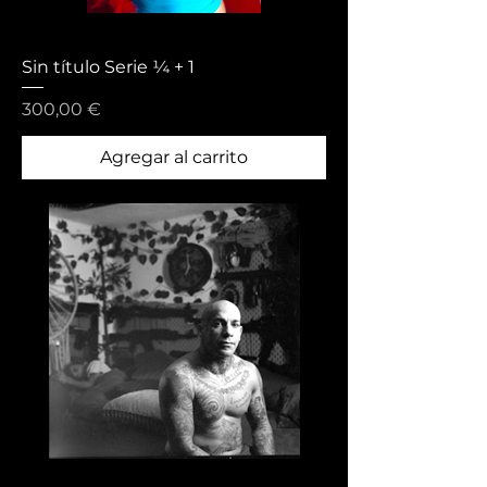
Sin título Serie ¼ + 1
Precio
300,00 €
Agregar al carrito