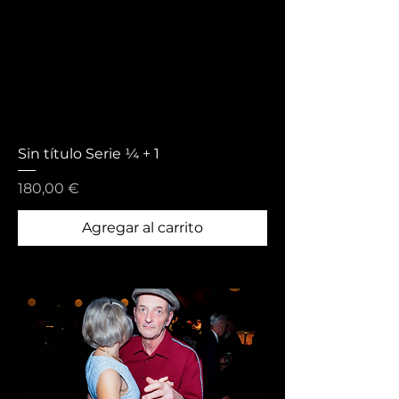
Sin título Serie ¼ + 1
Precio
180,00 €
Agregar al carrito