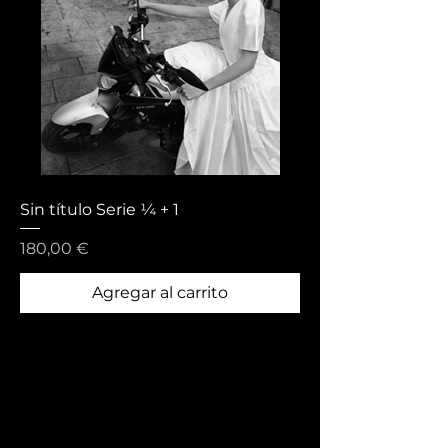
Sin título Serie ¼ + 1
Precio
180,00 €
Agregar al carrito