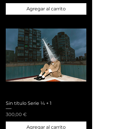
Agregar al carrito
Sin título Serie ¼ + 1
Precio
300,00 €
Agregar al carrito