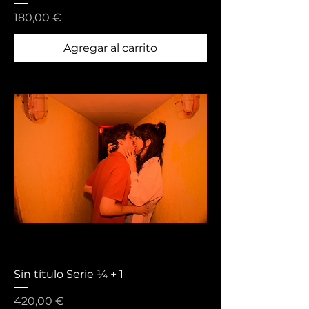
Precio
180,00 €
Agregar al carrito
Sin título Serie ¼ + 1
Precio
420,00 €