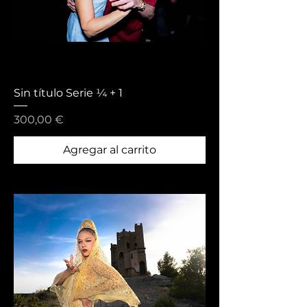
Sin título Serie ¼ + 1
Precio
300,00 €
Agregar al carrito