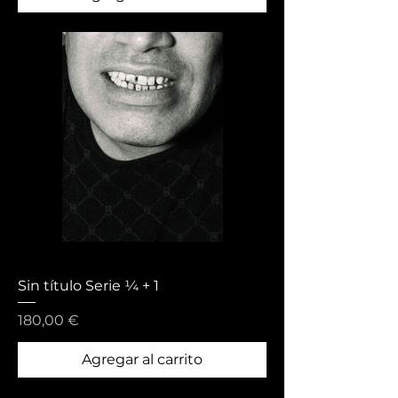
Sin título Serie ¼ + 1
Precio
180,00 €
Agregar al carrito