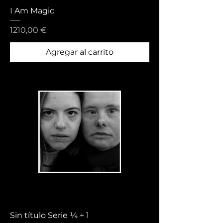
I Am Magic
Precio
1210,00 €
Agregar al carrito
Sin título Serie ¼ + 1