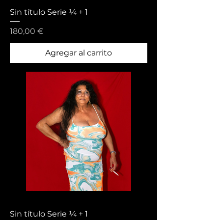
Sin título Serie ¼ + 1
Precio
180,00 €
Agregar al carrito
Sin título Serie ¼ + 1