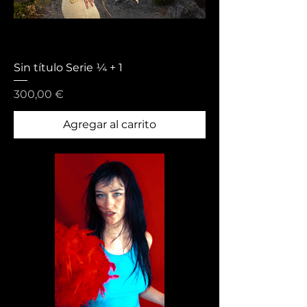
Sin título Serie ¼ + 1
Precio
300,00 €
Agregar al carrito