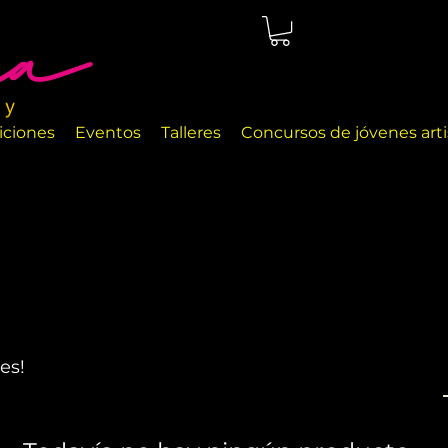
cio de arte ubicado en Málaga, justo en la orilla del mar. Las
a exhibir diferentes objetos de arte y objetos de decoración
iciones
Eventos
Talleres
Concursos de jóvenes arti
es!