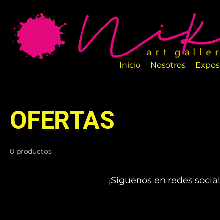
La Galería de Arte Nika es un nuevo espa
salas están perfectamente diseñadas par
artesanos.
Inicio
Nosotros
Expos
OFERTAS
0 productos
¡Síguenos en redes social