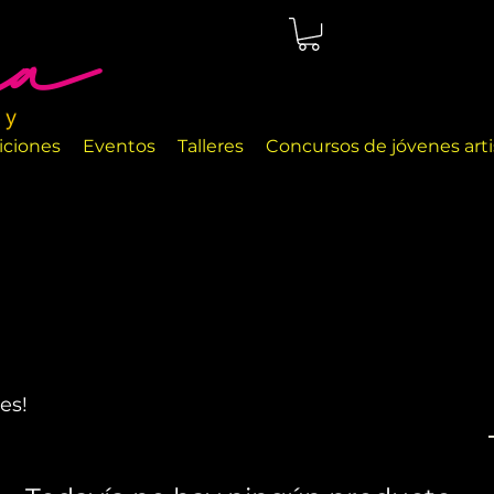
cio de arte ubicado en Málaga, justo en la orilla del mar. Las
a exhibir diferentes objetos de arte y objetos de decoración
iciones
Eventos
Talleres
Concursos de jóvenes arti
es!