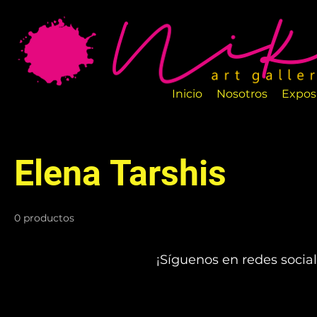
La Galería de Arte Nika es un nuevo espa
salas están perfectamente diseñadas par
artesanos.
Inicio
Nosotros
Expos
Elena Tarshis
0 productos
¡Síguenos en redes social