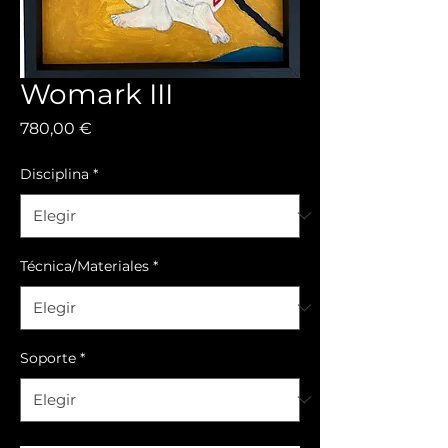
Womark III
Precio
780,00 €
Disciplina
*
Técnica/Materiales
*
Soporte
*