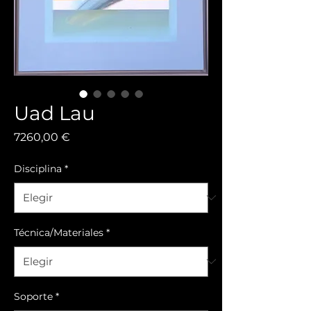
Uad Lau
Precio
7260,00 €
Disciplina
*
Técnica/Materiales
*
Soporte
*