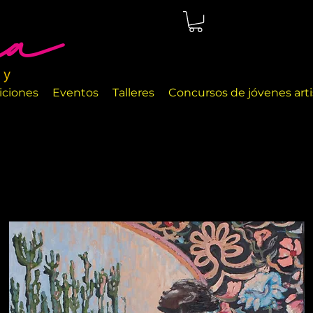
cio de arte ubicado en Málaga, justo en la orilla del mar. Las
a exhibir diferentes objetos de arte y objetos de decoración
iciones
Eventos
Talleres
Concursos de jóvenes arti