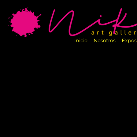
La Galería de Arte Nika es un nuevo espa
salas están perfectamente diseñadas par
artesanos.
Inicio
Nosotros
Expos