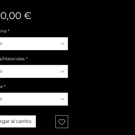
Precio
50,00 €
lina
*
ir
a/Materiales
*
ir
te
*
ir
gar al carrito