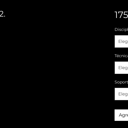
2.
17
Discip
Eleg
Técnic
Eleg
Sopor
Eleg
Agre