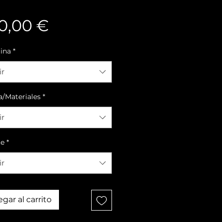
Precio
0,00 €
lina
*
ir
a/Materiales
*
ir
te
*
ir
gar al carrito