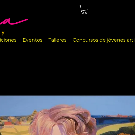
cio de arte ubicado en Málaga, justo en la orilla del mar. Las
a exhibir diferentes objetos de arte y objetos de decoración
iciones
Eventos
Talleres
Concursos de jóvenes arti