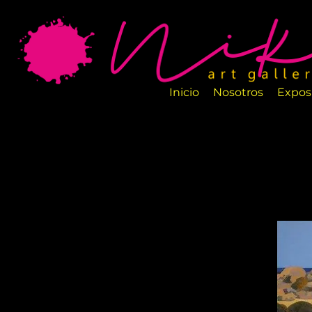
La Galería de Arte Nika es un nuevo espa
salas están perfectamente diseñadas par
artesanos.
Inicio
Nosotros
Expos