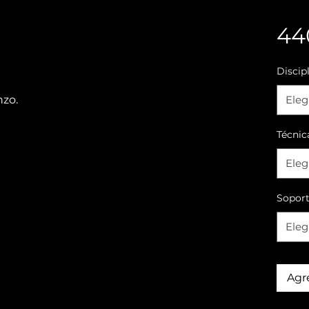
44
Discip
nzo.
Eleg
Técnic
Eleg
Sopor
Eleg
Agre