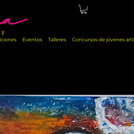
cio de arte ubicado en Málaga, justo en la orilla del mar. Las
a exhibir diferentes objetos de arte y objetos de decoración
iciones
Eventos
Talleres
Concursos de jóvenes arti