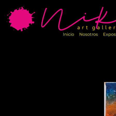
La Galería de Arte Nika es un nuevo espa
salas están perfectamente diseñadas par
artesanos.
Inicio
Nosotros
Expos