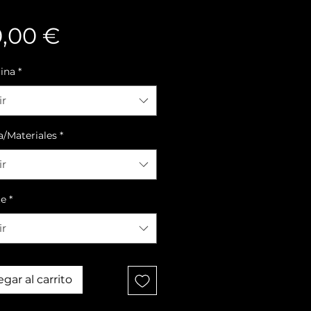
Precio
0,00 €
lina
*
ir
a/Materiales
*
ir
te
*
ir
gar al carrito