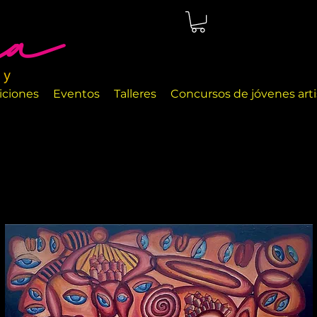
cio de arte ubicado en Málaga, justo en la orilla del mar. Las
a exhibir diferentes objetos de arte y objetos de decoración
iciones
Eventos
Talleres
Concursos de jóvenes arti