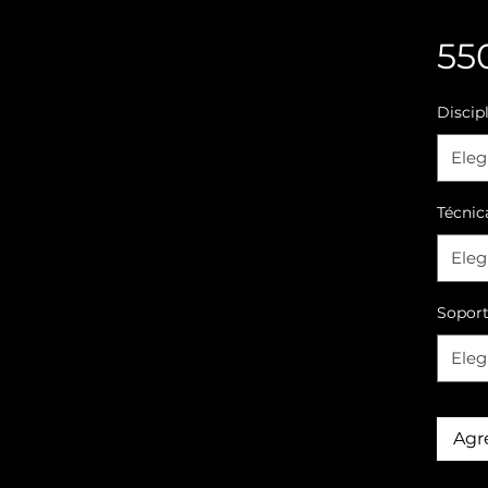
55
Discip
Eleg
Técnic
Eleg
Sopor
Eleg
Agre