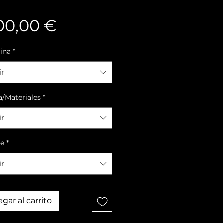
Precio
00,00 €
lina
*
ir
a/Materiales
*
ir
te
*
ir
gar al carrito