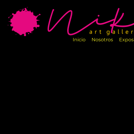
La Galería de Arte Nika es un nuevo espa
salas están perfectamente diseñadas par
artesanos.
Inicio
Nosotros
Expos