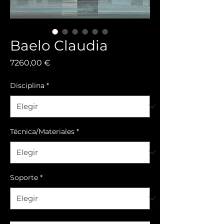
Baelo Claudia
Precio
7260,00 €
Disciplina
*
Técnica/Materiales
*
Soporte
*