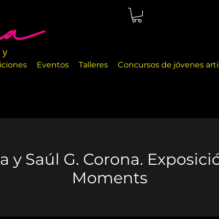
cio de arte ubicado en Málaga, justo en la orilla del mar. Las
a exhibir diferentes objetos de arte y objetos de decoración
iciones
Eventos
Talleres
Concursos de jóvenes arti
 y Saúl G. Corona. Exposici
Moments