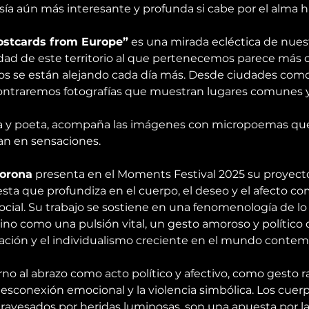
sía aún más interesante y profunda si cabe por el alma
ostcards from Europe”
 es una mirada ecléctica de nues
dad de este territorio al que pertenecemos parece más c
tos se están alejando cada día más. Desde ciudades como
ntraremos fotografías que muestran lugares comunes y 
ora y poeta, acompaña las imágenes con micropoemas q
an en sensaciones.
Corona
 presenta en el Moments Festival 2025 su proyect
sta que profundiza en el cuerpo, el deseo y el afecto c
ocial. Su trabajo se sostiene en una fenomenología de lo
no como una pulsión vital, un gesto amoroso y político 
ntación y el individualismo creciente en el mundo cont
rno al abrazo como acto político y afectivo, como gesto 
sconexión emocional y la violencia simbólica. Los cuerp
atravesados por heridas luminosas, son una apuesta por l