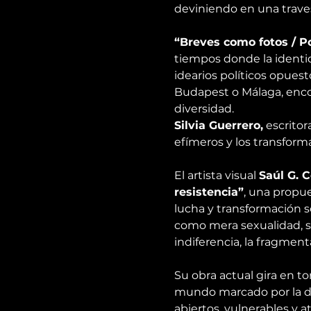
deviniendo en una trave
“Breves como fotos / P
tiempos donde la identi
idearios políticos opues
Budapest o Málaga, enco
diversidad.
Silvia Guerrero,
 escrit
efímeros y los transform
El artista visual 
Saúl G. 
resistencia”
, una propue
lucha y transformación s
como mera sexualidad, si
indiferencia, la fragme
Su obra actual gira en to
mundo marcado por la de
abiertos, vulnerables y 