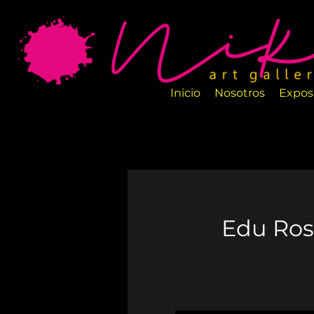
La Galería de Arte Nika es un nuevo espa
salas están perfectamente diseñadas par
artesanos.
Inicio
Nosotros
Expos
Edu Rosa