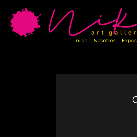
La Galería de Arte Nika es un nuevo espa
salas están perfectamente diseñadas par
artesanos.
Inicio
Nosotros
Expos