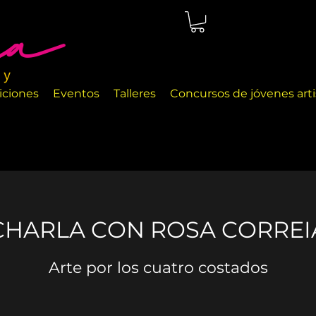
cio de arte ubicado en Málaga, justo en la orilla del mar. Las
a exhibir diferentes objetos de arte y objetos de decoración
iciones
Eventos
Talleres
Concursos de jóvenes arti
CHARLA CON ROSA CORREI
Arte por los cuatro costados