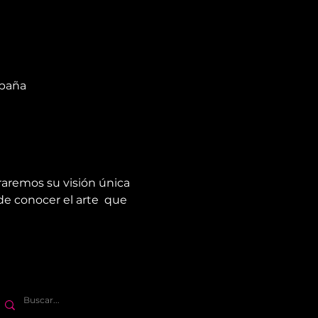
España
raremos su visión única 
e conocer el arte  que 