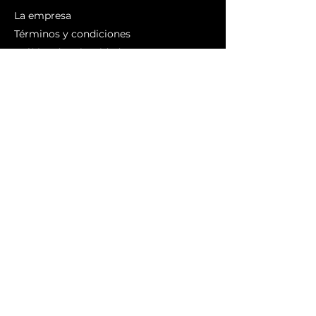
La empresa
Términos y condiciones
Política de privacidad
Política de cookies
Branding
Compra arte
Obras originales
Colecciones
Impresiones de arte
¿Para quién?