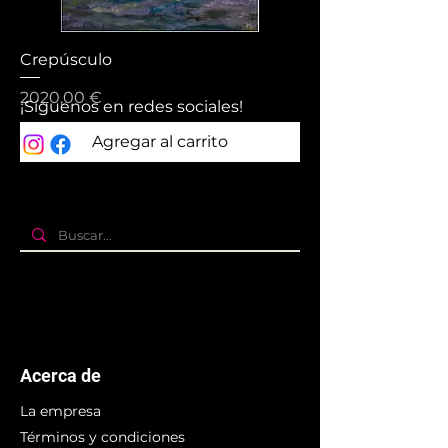
Crepúsculo
Precio
2020,00 €
¡Síguenos en redes sociales!
Agregar al carrito
Acerca de
La empresa
Términos y condiciones