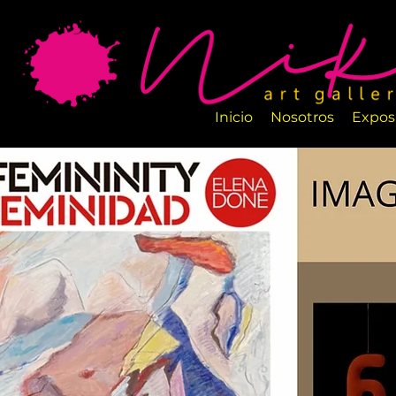
La Galería de Arte Nika es un nuevo espa
salas están perfectamente diseñadas par
artesanos.
Inicio
Nosotros
Expos