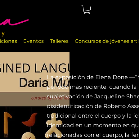
cio de arte ubicado en Málaga, justo en la orilla del mar. Las
a exhibir diferentes objetos de arte y objetos de decoración
iciones
Eventos
Talleres
Concursos de jóvenes arti
La exposición de Elena Done —“
periodo más reciente, cuando la a
subjetivación de Jacqueline Shaef
disidentificación de Roberto Assag
tradicional entre el cuerpo y la 
identidad en un momento en que
relacionadas con el cuerpo, la fe